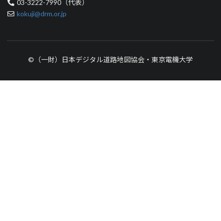
03-3222-7990（代表）
kokuji@drm.or.jp
©（一財）日本デジタル道路地図協会・東京電機大学