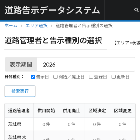
道路告示データシステム
ホーム
エリア選択
道路管理者と告示種別の選択
道路管理者と告示種別の選択
【エリア=茨
表示期間
告示日
開始／廃止日
登録日
更新日
日付種別：
検索実行
道路管理者
供用開始
供用廃止
区域決定
区域変更
茨城県
0 件
0 件
0 件
0 件
茨城県 水