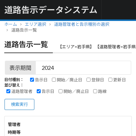
道路告示データシステム
ホーム
エリア選択
道路管理者と告示種別の選択
道路告示一覧
道路告示一覧
【エリア=岩手県】 【道路管理者=岩手県
表示期間
告示日
開始／廃止日
登録日
更新日
日付種別：
並び替え：
道路管理者
告示日
開始／廃止日
路線
検索実行
管理者
時期等