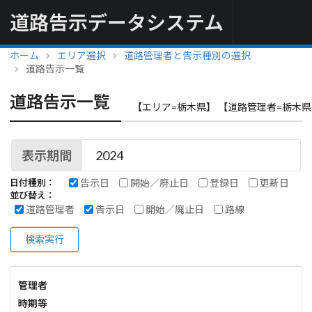
道路告示データシステム
ホーム
エリア選択
道路管理者と告示種別の選択
道路告示一覧
道路告示一覧
【エリア=栃木県】 【道路管理者=栃木県
表示期間
告示日
開始／廃止日
登録日
更新日
日付種別：
並び替え：
道路管理者
告示日
開始／廃止日
路線
検索実行
管理者
時期等