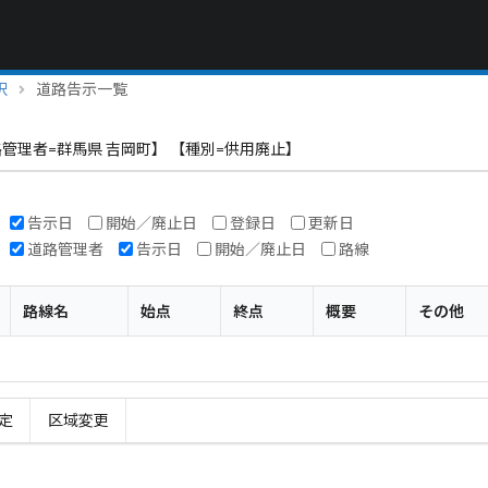
択
道路告示一覧
管理者=群馬県 吉岡町】 【種別=供用廃止】
告示日
開始／廃止日
登録日
更新日
道路管理者
告示日
開始／廃止日
路線
路線名
始点
終点
概要
その他
定
区域変更