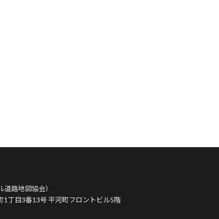
タル道路地図協会）
河町1丁目3番13号 平河町フロントビル5階