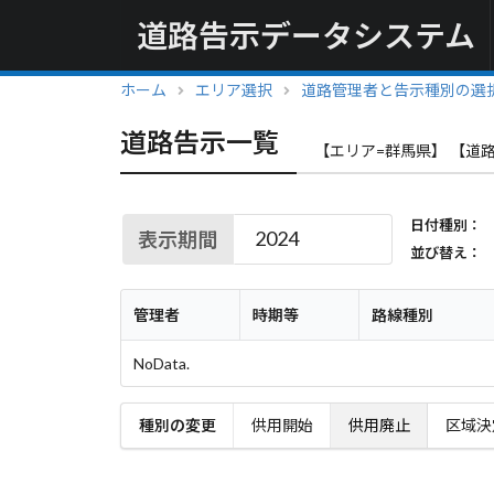
道路告示データシステム
ホーム
エリア選択
道路管理者と告示種別の選
道路告示一覧
【エリア=群馬県】 【道路
日付種別：
表示期間
並び替え：
管理者
時期等
路線種別
NoData.
種別の変更
供用開始
供用廃止
区域決