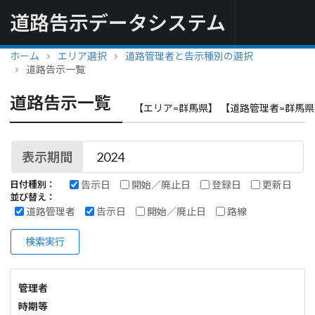
道路告示データシステム
ホーム
エリア選択
道路管理者と告示種別の選択
道路告示一覧
道路告示一覧
【エリア=群馬県】 【道路管理者=群馬県
表示期間
告示日
開始／廃止日
登録日
更新日
日付種別：
並び替え：
道路管理者
告示日
開始／廃止日
路線
検索実行
管理者
時期等