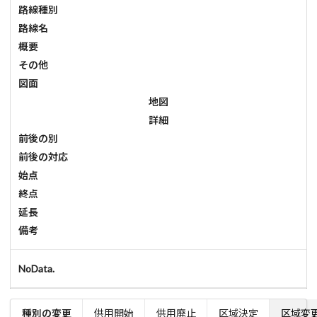
路線種別
路線名
概要
その他
図面
地図
詳細
前後の別
前後の対応
始点
終点
延長
備考
NoData.
種別の変更
供用開始
供用廃止
区域決定
区域変