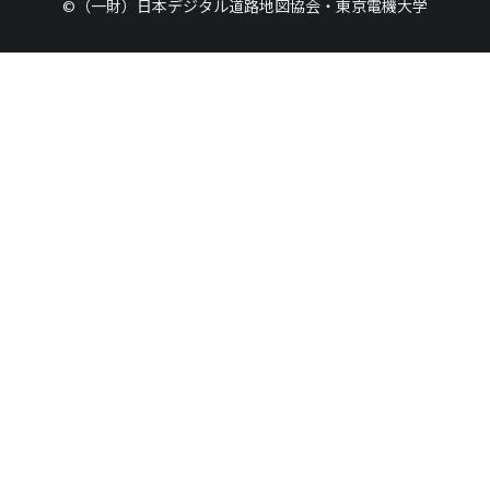
©（一財）日本デジタル道路地図協会・東京電機大学