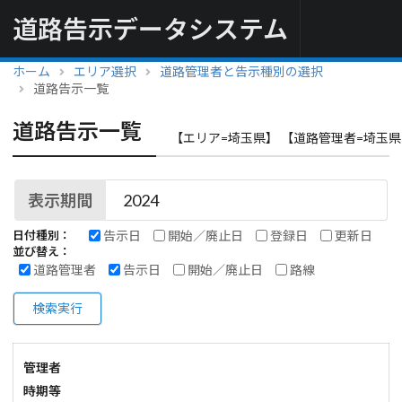
道路告示データシステム
ホーム
エリア選択
道路管理者と告示種別の選択
道路告示一覧
道路告示一覧
【エリア=埼玉県】 【道路管理者=埼玉県
表示期間
告示日
開始／廃止日
登録日
更新日
日付種別：
並び替え：
道路管理者
告示日
開始／廃止日
路線
検索実行
管理者
時期等