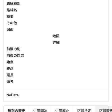
路線種別
路線名
概要
その他
図面
地図
詳細
前後の別
前後の対応
始点
終点
延長
備考
NoData.
種別の変更
供用開始
供用廃止
区域決定
区域変