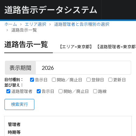
道路告示データシステム
ホーム
エリア選択
道路管理者と告示種別の選択
道路告示一覧
道路告示一覧
【エリア=東京都】 【道路管理者=東京都
表示期間
告示日
開始／廃止日
登録日
更新日
日付種別：
並び替え：
道路管理者
告示日
開始／廃止日
路線
検索実行
管理者
時期等