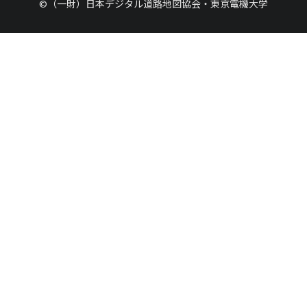
©（一財）日本デジタル道路地図協会・東京電機大学