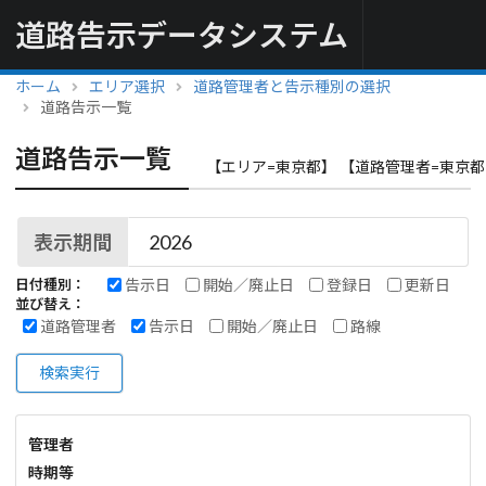
道路告示データシステム
ホーム
エリア選択
道路管理者と告示種別の選択
道路告示一覧
道路告示一覧
【エリア=東京都】 【道路管理者=東京都
表示期間
告示日
開始／廃止日
登録日
更新日
日付種別：
並び替え：
道路管理者
告示日
開始／廃止日
路線
検索実行
管理者
時期等