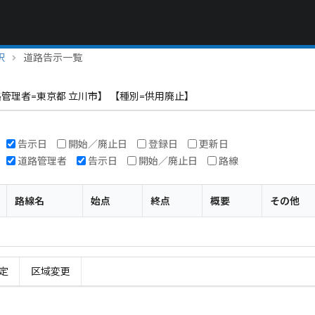
択
道路告示一覧
管理者=東京都 立川市】 【種別=供用廃止】
告示日
開始／廃止日
登録日
更新日
道路管理者
告示日
開始／廃止日
路線
路線名
始点
終点
概要
その他
定
区域変更