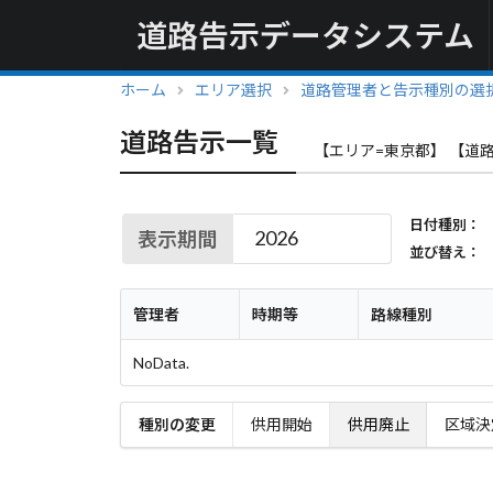
道路告示データシステム
ホーム
エリア選択
道路管理者と告示種別の選
道路告示一覧
【エリア=東京都】 【道路
日付種別：
表示期間
並び替え：
管理者
時期等
路線種別
NoData.
種別の変更
供用開始
供用廃止
区域決