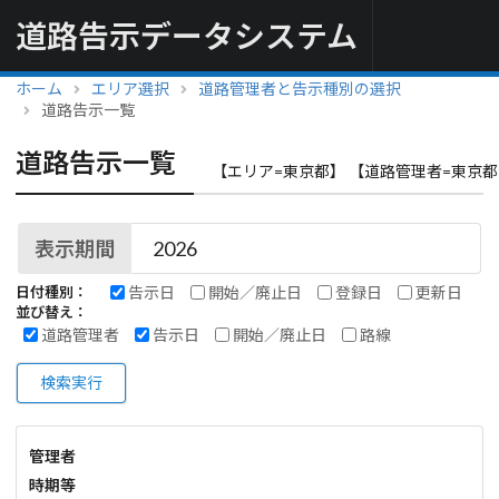
道路告示データシステム
ホーム
エリア選択
道路管理者と告示種別の選択
道路告示一覧
道路告示一覧
【エリア=東京都】 【道路管理者=東京都
表示期間
告示日
開始／廃止日
登録日
更新日
日付種別：
並び替え：
道路管理者
告示日
開始／廃止日
路線
検索実行
管理者
時期等