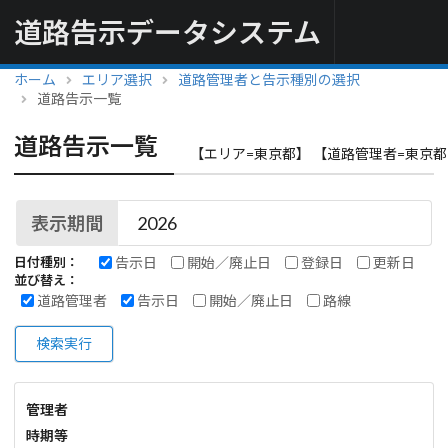
道路告示データシステム
ホーム
エリア選択
道路管理者と告示種別の選択
道路告示一覧
道路告示一覧
【エリア=東京都】 【道路管理者=東京都
表示期間
告示日
開始／廃止日
登録日
更新日
日付種別：
並び替え：
道路管理者
告示日
開始／廃止日
路線
検索実行
管理者
時期等