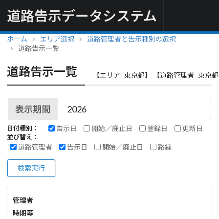
道路告示データシステム
ホーム
エリア選択
道路管理者と告示種別の選択
道路告示一覧
道路告示一覧
【エリア=東京都】 【道路管理者=東京都
表示期間
告示日
開始／廃止日
登録日
更新日
日付種別：
並び替え：
道路管理者
告示日
開始／廃止日
路線
検索実行
管理者
時期等