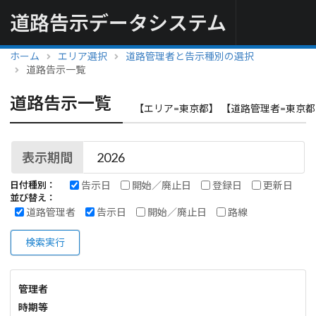
道路告示データシステム
ホーム
エリア選択
道路管理者と告示種別の選択
道路告示一覧
道路告示一覧
【エリア=東京都】 【道路管理者=東京都
表示期間
告示日
開始／廃止日
登録日
更新日
日付種別：
並び替え：
道路管理者
告示日
開始／廃止日
路線
検索実行
管理者
時期等