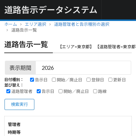
道路告示データシステム
ホーム
エリア選択
道路管理者と告示種別の選択
道路告示一覧
道路告示一覧
【エリア=東京都】 【道路管理者=東京都
表示期間
告示日
開始／廃止日
登録日
更新日
日付種別：
並び替え：
道路管理者
告示日
開始／廃止日
路線
検索実行
管理者
時期等