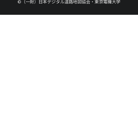
©（一財）日本デジタル道路地図協会・東京電機大学