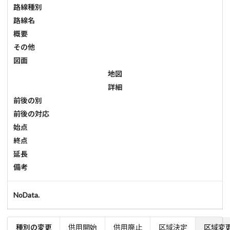
路線種別
路線名
概要
その他
図面
地図
詳細
前後の別
前後の対応
始点
終点
延長
備考
NoData.
種別の変更
供用開始
供用廃止
区域決定
区域変