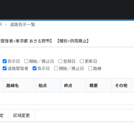
択
道路告示一覧
路管理者=東京都 あきる野市】 【種別=供用廃止】
告示日
開始／廃止日
登録日
更新日
道路管理者
告示日
開始／廃止日
路線
路線名
始点
終点
概要
その他
定
区域変更