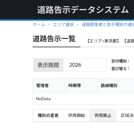
道路告示データシステム
ホーム
エリア選択
道路管理者と告示種別の選
道路告示一覧
【エリア=東京都】 【道
日付種別：
表示期間
並び替え：
管理者
時期等
路線種別
NoData.
種別の変更
供用開始
供用廃止
区域決