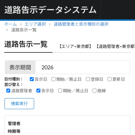
道路告示データシステム
ホーム
エリア選択
道路管理者と告示種別の選択
道路告示一覧
道路告示一覧
【エリア=東京都】 【道路管理者=東京都
表示期間
告示日
開始／廃止日
登録日
更新日
日付種別：
並び替え：
道路管理者
告示日
開始／廃止日
路線
検索実行
管理者
時期等