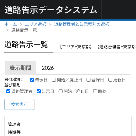
道路告示データシステム
ホーム
エリア選択
道路管理者と告示種別の選択
道路告示一覧
道路告示一覧
【エリア=東京都】 【道路管理者=東京都
表示期間
告示日
開始／廃止日
登録日
更新日
日付種別：
並び替え：
道路管理者
告示日
開始／廃止日
路線
検索実行
管理者
時期等