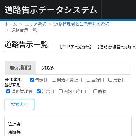
道路告示データシステム
ホーム
エリア選択
道路管理者と告示種別の選択
道路告示一覧
道路告示一覧
【エリア=長野県】 【道路管理者=長野県
表示期間
告示日
開始／廃止日
登録日
更新日
日付種別：
並び替え：
道路管理者
告示日
開始／廃止日
路線
検索実行
管理者
時期等