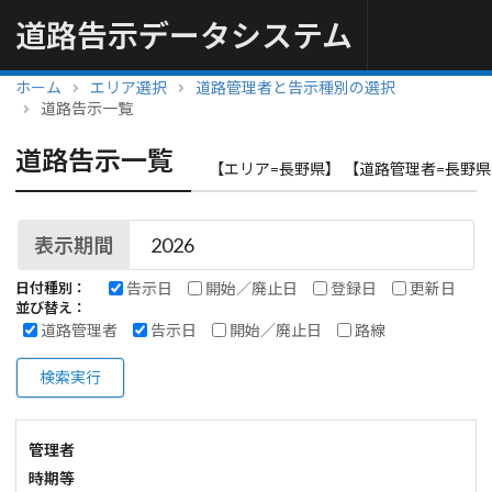
道路告示データシステム
ホーム
エリア選択
道路管理者と告示種別の選択
道路告示一覧
道路告示一覧
【エリア=長野県】 【道路管理者=長野県
表示期間
告示日
開始／廃止日
登録日
更新日
日付種別：
並び替え：
道路管理者
告示日
開始／廃止日
路線
検索実行
管理者
時期等