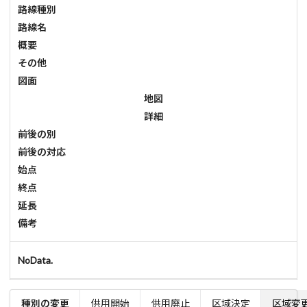
路線種別
路線名
概要
その他
図面
地図
詳細
前後の別
前後の対応
始点
終点
延長
備考
NoData.
種別の変更
供用開始
供用廃止
区域決定
区域変