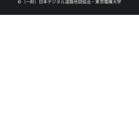
©（一財）日本デジタル道路地図協会・東京電機大学