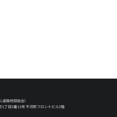
タル道路地図協会）
河町1丁目3番13号 平河町フロントビル5階