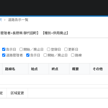
択
道路告示一覧
路管理者=長野県 御代田町】 【種別=供用廃止】
告示日
開始／廃止日
登録日
更新日
道路管理者
告示日
開始／廃止日
路線
路線名
始点
終点
概要
その他
定
区域変更