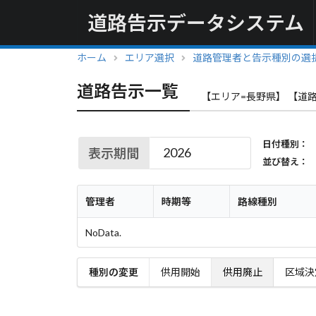
道路告示データシステム
ホーム
エリア選択
道路管理者と告示種別の選
道路告示一覧
【エリア=長野県】 【道
日付種別：
表示期間
並び替え：
管理者
時期等
路線種別
NoData.
種別の変更
供用開始
供用廃止
区域決