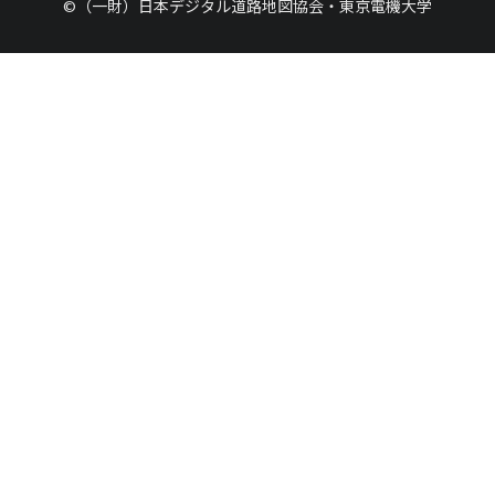
©（一財）日本デジタル道路地図協会・東京電機大学