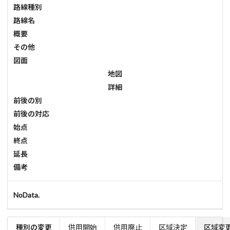
路線種別
路線名
概要
その他
図面
地図
詳細
前後の別
前後の対応
始点
終点
延長
備考
NoData.
種別の変更
供用開始
供用廃止
区域決定
区域変