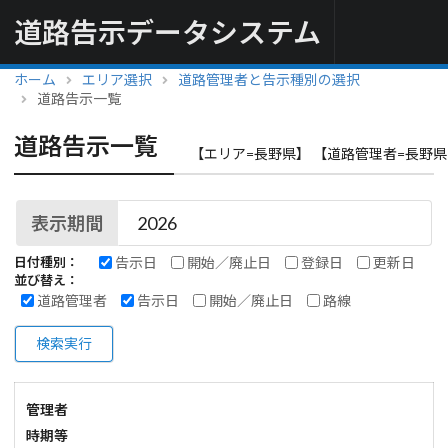
道路告示データシステム
ホーム
エリア選択
道路管理者と告示種別の選択
道路告示一覧
道路告示一覧
【エリア=長野県】 【道路管理者=長野県
表示期間
告示日
開始／廃止日
登録日
更新日
日付種別：
並び替え：
道路管理者
告示日
開始／廃止日
路線
検索実行
管理者
時期等