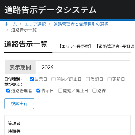
道路告示データシステム
ホーム
エリア選択
道路管理者と告示種別の選択
道路告示一覧
道路告示一覧
【エリア=長野県】 【道路管理者=長野県
表示期間
告示日
開始／廃止日
登録日
更新日
日付種別：
並び替え：
道路管理者
告示日
開始／廃止日
路線
検索実行
管理者
時期等