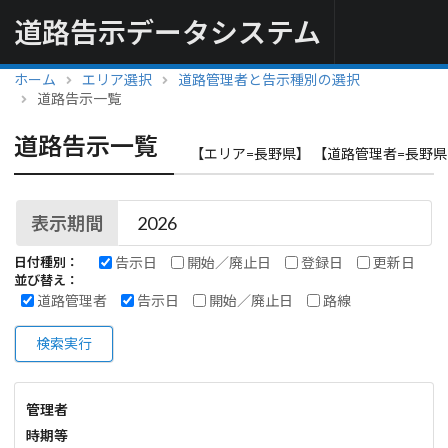
道路告示データシステム
ホーム
エリア選択
道路管理者と告示種別の選択
道路告示一覧
道路告示一覧
【エリア=長野県】 【道路管理者=長野県
表示期間
告示日
開始／廃止日
登録日
更新日
日付種別：
並び替え：
道路管理者
告示日
開始／廃止日
路線
検索実行
管理者
時期等