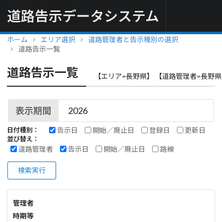
道路告示データシステム
ホーム
エリア選択
道路管理者と告示種別の選択
道路告示一覧
道路告示一覧
【エリア=長野県】 【道路管理者=長野県
表示期間
告示日
開始／廃止日
登録日
更新日
日付種別：
並び替え：
道路管理者
告示日
開始／廃止日
路線
検索実行
管理者
時期等