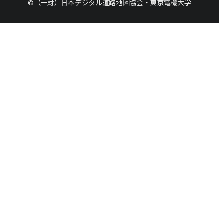
©（一財）日本デジタル道路地図協会・東京電機大学