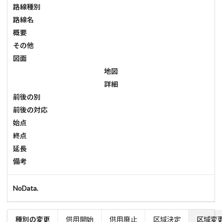
路線種別
路線名
概要
その他
図面
地図
詳細
前後の別
前後の対応
始点
終点
延長
備考
NoData.
種別の変更
供用開始
供用廃止
区域決定
区域変