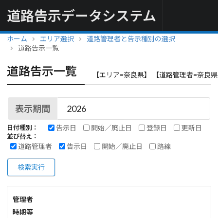
道路告示データシステム
ホーム
エリア選択
道路管理者と告示種別の選択
道路告示一覧
道路告示一覧
【エリア=奈良県】 【道路管理者=奈良県
表示期間
告示日
開始／廃止日
登録日
更新日
日付種別：
並び替え：
道路管理者
告示日
開始／廃止日
路線
検索実行
管理者
時期等