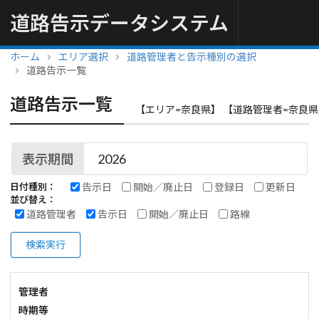
道路告示データシステム
ホーム
エリア選択
道路管理者と告示種別の選択
道路告示一覧
道路告示一覧
【エリア=奈良県】 【道路管理者=奈良県
表示期間
告示日
開始／廃止日
登録日
更新日
日付種別：
並び替え：
道路管理者
告示日
開始／廃止日
路線
検索実行
管理者
時期等