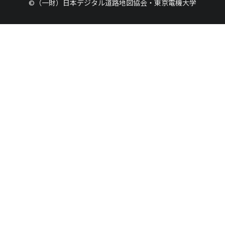
©（一財）日本デジタル道路地図協会・東京電機大学