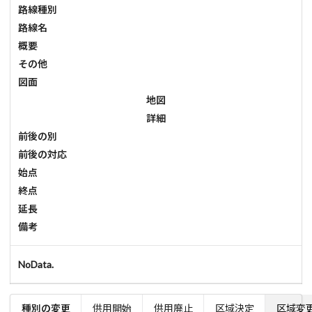
路線種別
路線名
概要
その他
図面
地図
詳細
前後の別
前後の対応
始点
終点
延長
備考
NoData.
種別の変更
供用開始
供用廃止
区域決定
区域変