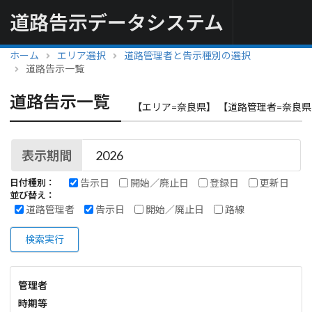
道路告示データシステム
ホーム
エリア選択
道路管理者と告示種別の選択
道路告示一覧
道路告示一覧
【エリア=奈良県】 【道路管理者=奈良県
表示期間
告示日
開始／廃止日
登録日
更新日
日付種別：
並び替え：
道路管理者
告示日
開始／廃止日
路線
検索実行
管理者
時期等