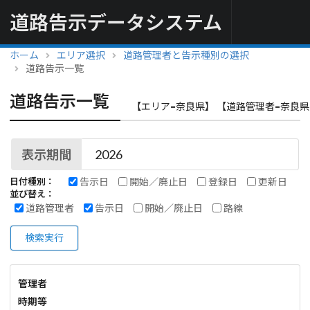
道路告示データシステム
ホーム
エリア選択
道路管理者と告示種別の選択
道路告示一覧
道路告示一覧
【エリア=奈良県】 【道路管理者=奈良県
表示期間
告示日
開始／廃止日
登録日
更新日
日付種別：
並び替え：
道路管理者
告示日
開始／廃止日
路線
検索実行
管理者
時期等