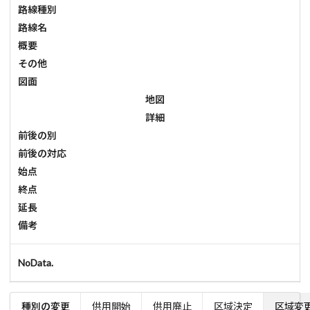
路線種別
路線名
概要
その他
図面
地図
詳細
前後の別
前後の対応
始点
終点
延長
備考
NoData.
種別の変更
供用開始
供用廃止
区域決定
区域変