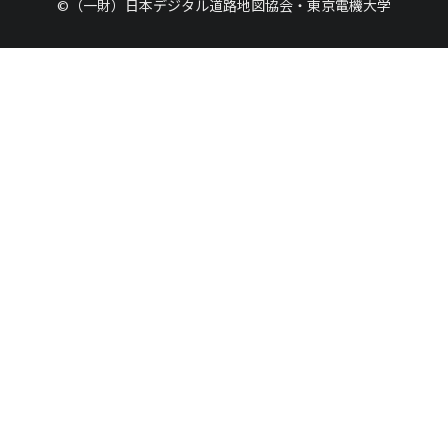
©（一財）日本デジタル道路地図協会・東京電機大学