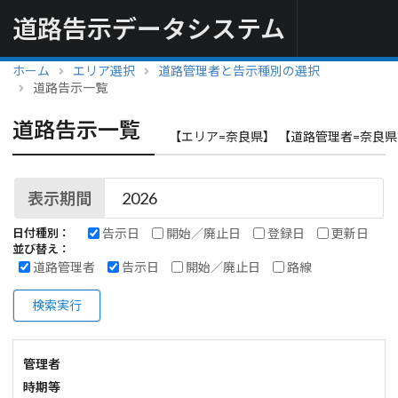
道路告示データシステム
ホーム
エリア選択
道路管理者と告示種別の選択
道路告示一覧
道路告示一覧
【エリア=奈良県】 【道路管理者=奈良県
表示期間
告示日
開始／廃止日
登録日
更新日
日付種別：
並び替え：
道路管理者
告示日
開始／廃止日
路線
検索実行
管理者
時期等