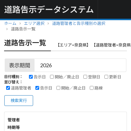
道路告示データシステム
ホーム
エリア選択
道路管理者と告示種別の選択
道路告示一覧
道路告示一覧
【エリア=奈良県】 【道路管理者=奈良県
表示期間
告示日
開始／廃止日
登録日
更新日
日付種別：
並び替え：
道路管理者
告示日
開始／廃止日
路線
検索実行
管理者
時期等