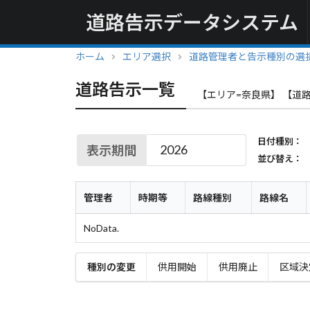
道路告示データシステム
ホーム
エリア選択
道路管理者と告示種別の選
道路告示一覧
【エリア=奈良県】 【道
日付種別：
表示期間
並び替え：
管理者
時期等
路線種別
路線名
NoData.
種別の変更
供用開始
供用廃止
区域決