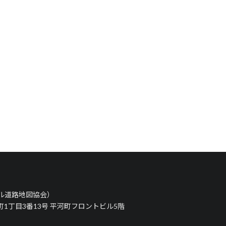
タル道路地図協会）
河町1丁目3番13号 平河町フロントビル5階