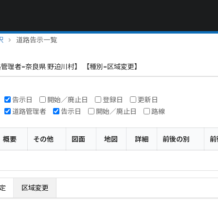
択
道路告示一覧
路管理者=奈良県 野迫川村】 【種別=区域変更】
告示日
開始／廃止日
登録日
更新日
道路管理者
告示日
開始／廃止日
路線
概要
その他
図面
地図
詳細
前後の別
前
定
区域変更