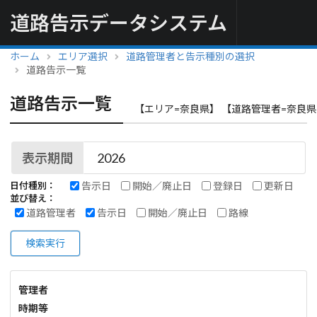
道路告示データシステム
ホーム
エリア選択
道路管理者と告示種別の選択
道路告示一覧
道路告示一覧
【エリア=奈良県】 【道路管理者=奈良県
表示期間
告示日
開始／廃止日
登録日
更新日
日付種別：
並び替え：
道路管理者
告示日
開始／廃止日
路線
検索実行
管理者
時期等