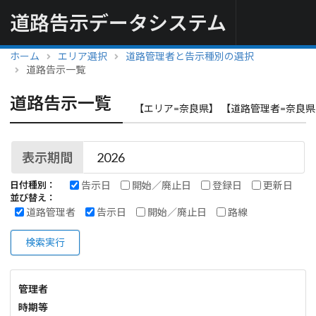
道路告示データシステム
ホーム
エリア選択
道路管理者と告示種別の選択
道路告示一覧
道路告示一覧
【エリア=奈良県】 【道路管理者=奈良県
表示期間
告示日
開始／廃止日
登録日
更新日
日付種別：
並び替え：
道路管理者
告示日
開始／廃止日
路線
検索実行
管理者
時期等