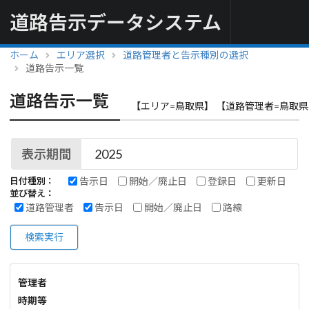
道路告示データシステム
ホーム
エリア選択
道路管理者と告示種別の選択
道路告示一覧
道路告示一覧
【エリア=鳥取県】 【道路管理者=鳥取県
表示期間
告示日
開始／廃止日
登録日
更新日
日付種別：
並び替え：
道路管理者
告示日
開始／廃止日
路線
検索実行
管理者
時期等