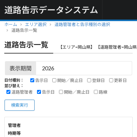
道路告示データシステム
ホーム
エリア選択
道路管理者と告示種別の選択
道路告示一覧
道路告示一覧
【エリア=岡山県】 【道路管理者=岡山県
表示期間
告示日
開始／廃止日
登録日
更新日
日付種別：
並び替え：
道路管理者
告示日
開始／廃止日
路線
検索実行
管理者
時期等