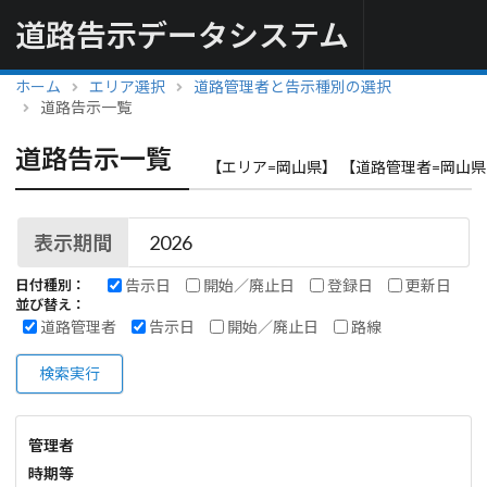
道路告示データシステム
ホーム
エリア選択
道路管理者と告示種別の選択
道路告示一覧
道路告示一覧
【エリア=岡山県】 【道路管理者=岡山県
表示期間
告示日
開始／廃止日
登録日
更新日
日付種別：
並び替え：
道路管理者
告示日
開始／廃止日
路線
検索実行
管理者
時期等