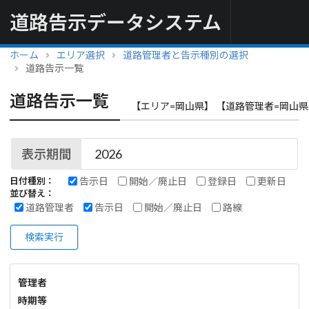
道路告示データシステム
ホーム
エリア選択
道路管理者と告示種別の選択
道路告示一覧
道路告示一覧
【エリア=岡山県】 【道路管理者=岡山県
表示期間
告示日
開始／廃止日
登録日
更新日
日付種別：
並び替え：
道路管理者
告示日
開始／廃止日
路線
検索実行
管理者
時期等