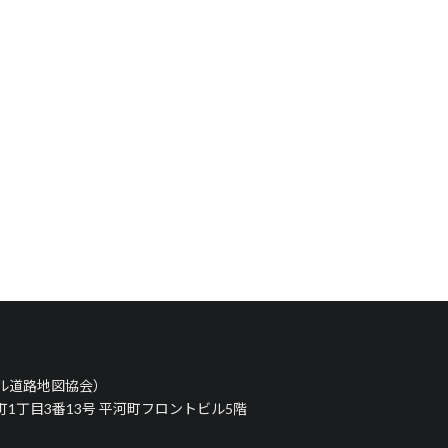
タル道路地図協会）
河町1丁目3番13号 平河町フロントビル5階