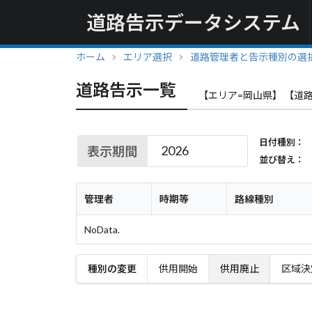
道路告示データシステム
ホーム
エリア選択
道路管理者と告示種別の選
道路告示一覧
【エリア=岡山県】 【道路
日付種別：
表示期間
並び替え：
管理者
時期等
路線種別
NoData.
種別の変更
供用開始
供用廃止
区域決