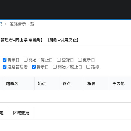
択
道路告示一覧
管理者=岡山県 奈義町】 【種別=供用廃止】
告示日
開始／廃止日
登録日
更新日
道路管理者
告示日
開始／廃止日
路線
路線名
始点
終点
概要
その他
定
区域変更