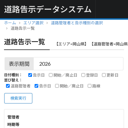
道路告示データシステム
ホーム
エリア選択
道路管理者と告示種別の選択
道路告示一覧
道路告示一覧
【エリア=岡山県】 【道路管理者=岡山県
表示期間
告示日
開始／廃止日
登録日
更新日
日付種別：
並び替え：
道路管理者
告示日
開始／廃止日
路線
検索実行
管理者
時期等