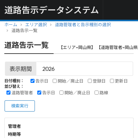
道路告示データシステム
ホーム
エリア選択
道路管理者と告示種別の選択
道路告示一覧
道路告示一覧
【エリア=岡山県】 【道路管理者=岡山県
表示期間
告示日
開始／廃止日
登録日
更新日
日付種別：
並び替え：
道路管理者
告示日
開始／廃止日
路線
検索実行
管理者
時期等