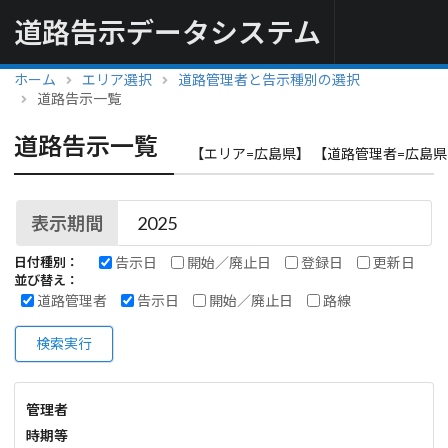
道路告示データシステム
ホーム
エリア選択
道路管理者と告示種別の選択
道路告示一覧
道路告示一覧
【エリア=広島県】 【道路管理者=広島県
表示期間
告示日
開始／廃止日
登録日
更新日
日付種別：
並び替え：
道路管理者
告示日
開始／廃止日
路線
検索実行
管理者
時期等