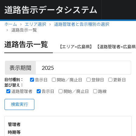
道路告示データシステム
ホーム
エリア選択
道路管理者と告示種別の選択
道路告示一覧
道路告示一覧
【エリア=広島県】 【道路管理者=広島県
表示期間
告示日
開始／廃止日
登録日
更新日
日付種別：
並び替え：
道路管理者
告示日
開始／廃止日
路線
検索実行
管理者
時期等