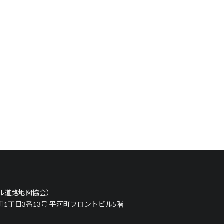
タル道路地図協会）
河町1丁目3番13号 平河町フロントビル5階