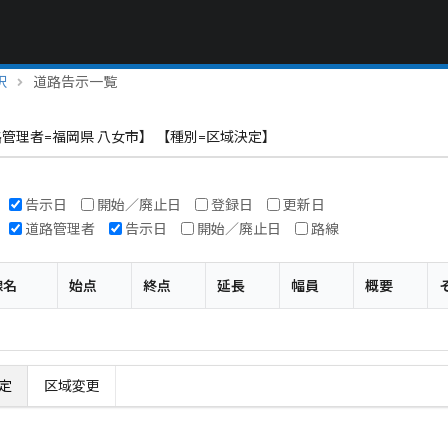
択
道路告示一覧
管理者=福岡県 八女市】 【種別=区域決定】
告示日
開始／廃止日
登録日
更新日
道路管理者
告示日
開始／廃止日
路線
線名
始点
終点
延長
幅員
概要
定
区域変更