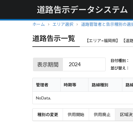
道路告示データシステム
ホーム
エリア選択
道路管理者と告示種別の選
道路告示一覧
【エリア=福岡県】 【道路
日付種別：
表示期間
並び替え：
管理者
時期等
路線種別
路
NoData.
種別の変更
供用開始
供用廃止
区域決