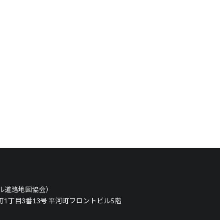
タル道路地図協会）
河町1丁目3番13号 平河町フロントビル5階