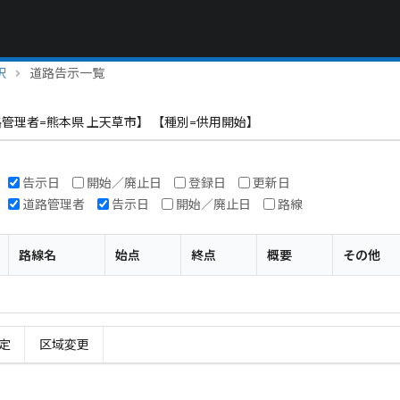
択
道路告示一覧
路管理者=熊本県 上天草市】 【種別=供用開始】
告示日
開始／廃止日
登録日
更新日
道路管理者
告示日
開始／廃止日
路線
路線名
始点
終点
概要
その他
定
区域変更