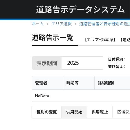
道路告示データシステム
ホーム
エリア選択
道路管理者と告示種別の選
道路告示一覧
【エリア=熊本県】 【道
日付種別：
表示期間
並び替え：
管理者
時期等
路線種別
NoData.
種別の変更
供用開始
供用廃止
区域決