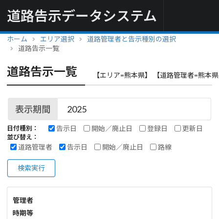
道路告示データシステム
ホーム
エリア選択
道路管理者と告示種別の選択
道路告示一覧
道路告示一覧
【エリア=熊本県】 【道路管理者=熊本県
表示期間
告示日
開始／廃止日
登録日
更新日
日付種別：
並び替え：
道路管理者
告示日
開始／廃止日
路線
検索実行
管理者
時期等