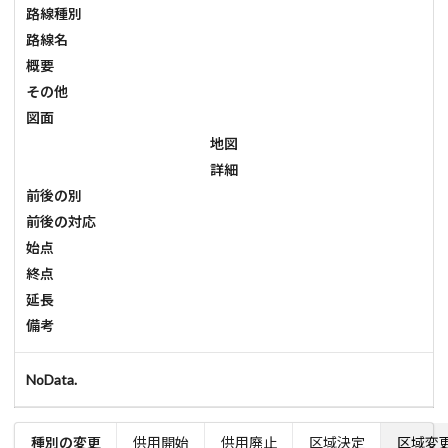
路線種別
路線名
概要
その他
図面
地図
詳細
前後の別
前後の対応
始点
終点
延長
備考
NoData.
種別の変更
供用開始
供用廃止
区域決定
区域変