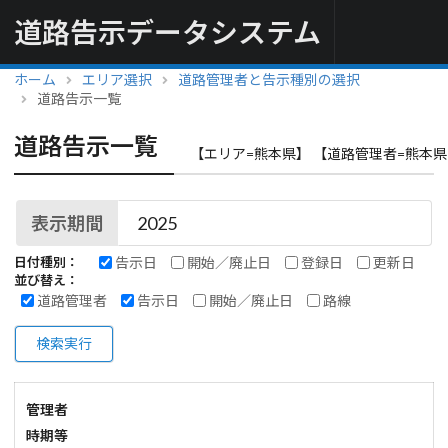
道路告示データシステム
ホーム
エリア選択
道路管理者と告示種別の選択
道路告示一覧
道路告示一覧
【エリア=熊本県】 【道路管理者=熊本県
表示期間
告示日
開始／廃止日
登録日
更新日
日付種別：
並び替え：
道路管理者
告示日
開始／廃止日
路線
検索実行
管理者
時期等