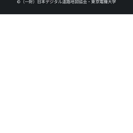
©（一財）日本デジタル道路地図協会・東京電機大学