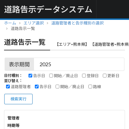
道路告示データシステム
ホーム
エリア選択
道路管理者と告示種別の選択
道路告示一覧
道路告示一覧
【エリア=熊本県】 【道路管理者=熊本県
表示期間
告示日
開始／廃止日
登録日
更新日
日付種別：
並び替え：
道路管理者
告示日
開始／廃止日
路線
検索実行
管理者
時期等