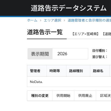
道路告示データシステム
ホーム
エリア選択
道路管理者と告示種別の選
道路告示一覧
【エリア=宮崎県】 【道路
日付種別：
表示期間
並び替え：
管理者
時期等
路線種別
路線名
NoData.
種別の変更
供用開始
供用廃止
区域決