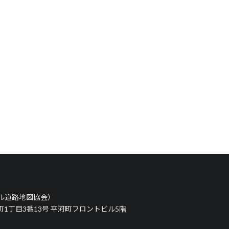
タル道路地図協会）
河町1丁目3番13号 平河町フロントビル5階