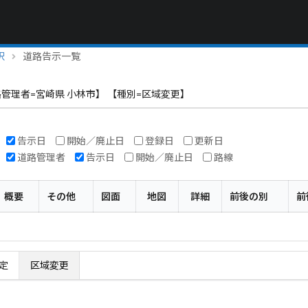
択
道路告示一覧
管理者=宮崎県 小林市】 【種別=区域変更】
告示日
開始／廃止日
登録日
更新日
道路管理者
告示日
開始／廃止日
路線
概要
その他
図面
地図
詳細
前後の別
前
定
区域変更