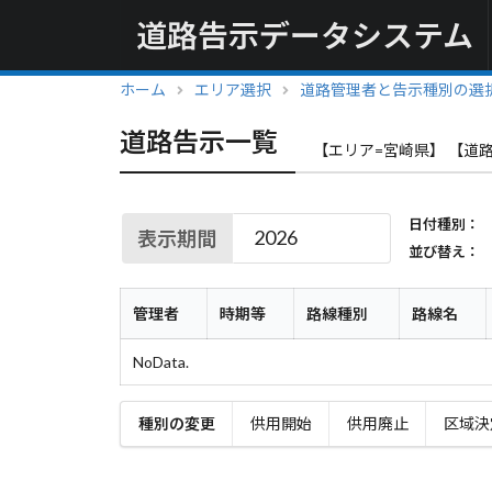
道路告示データシステム
ホーム
エリア選択
道路管理者と告示種別の選
道路告示一覧
【エリア=宮崎県】 【道路
日付種別：
表示期間
並び替え：
管理者
時期等
路線種別
路線名
NoData.
種別の変更
供用開始
供用廃止
区域決