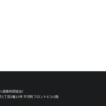
タル道路地図協会）
河町1丁目3番13号 平河町フロントビル5階