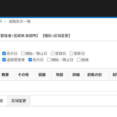
択
道路告示一覧
管理者=宮崎県 串間市】 【種別=区域変更】
告示日
開始／廃止日
登録日
更新日
道路管理者
告示日
開始／廃止日
路線
概要
その他
図面
地図
詳細
前後の別
前
定
区域変更