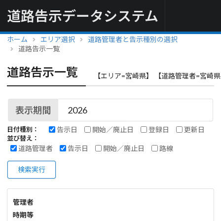
道路告示データシステム
ホーム
エリア選択
道路管理者と告示種別の選択
道路告示一覧
道路告示一覧
【エリア=宮崎県】 【道路管理者=宮崎県
表示期間
告示日
開始／廃止日
登録日
更新日
日付種別：
並び替え：
道路管理者
告示日
開始／廃止日
路線
検索実行
管理者
時期等